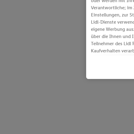
oder werden mit Ihr
Verantwortliche; i
Einstellungen, zur S
Lidl-Dienste verwen
eigene Werbung ausz
über die Ihnen und 
Teilnehmer des Lidl 
Kaufverhalten verar
Lidl-Diensten zur Ve
Werbekampagnen sei
Die Erstellung pers
Diensten angereiche
Nutzung der Lidl-Die
Kundenkonto - z.B. 
Endgeräte und Lidl-
Informationen auf I
Zusammenhang mit de
Erfolgsmessung der 
technischen Sicheru