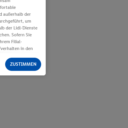
insam
fortable
nd außerhalb der
urchgeführt, um
b der Lidl-Dienste
hen. Sofern Sie
rem Filial-
verhalten in den
den Erfolg von
ZUSTIMMEN
aten von anderen
. über Ihre
 Ihrem
 über verschiedene
Zugriff auf
egmenten). Im
r Leistungs-/
boten sowie zur