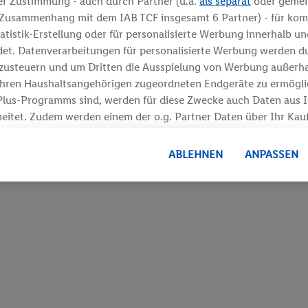
er Zustimmung - auch durch Partner (u.a.
als separat
oder geme
m Zusammenhang mit dem IAB TCF insgesamt
6
Partner) - für kom
tatistik-Erstellung oder für personalisierte Werbung innerhalb u
det. Datenverarbeitungen für personalisierte Werbung werden d
usteuern und um Dritten die Ausspielung von Werbung außerhal
Ihren Haushaltsangehörigen zugeordneten Endgeräte zu ermöglic
Plus-Programms sind, werden für diese Zwecke auch Daten aus Ih
beitet. Zudem werden einem der o.g. Partner Daten über Ihr Kauf
rfügung gestellt, damit dieser als
eigenständig Verantwortlicher
ner Auftraggeber messen kann.
ABLEHNEN
ANPASSEN
onalisierter Werbung basiert auf der Generierung von auch mit D
rten Profilen. Dies umfasst die Zusammenführung von Daten (z.B
nste, Ihr Kaufverhalten in den Lidl-Diensten, Informationen aus
Alter oder Geschlecht - sowie Ihre genauen Standortdaten) auch
Dienste hinweg einschließlich dem Speichern von und/ oder dem 
hren Endgeräten zur Erstellung von Zielgruppen (sogenannten S
m Ausspielen dieser Werbung erfolgen Verarbeitungen auch zu
Werbung, zur Zielgruppenforschung, zur Entwicklung von Ange
ng und Optimierung dieser Werbeausspielungen.