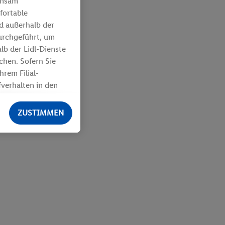
insam
fortable
nd außerhalb der
urchgeführt, um
b der Lidl-Dienste
hen. Sofern Sie
rem Filial-
verhalten in den
den Erfolg von
ZUSTIMMEN
aten von anderen
. über Ihre
 Ihrem
 über verschiedene
Zugriff auf
egmenten). Im
r Leistungs-/
boten sowie zur