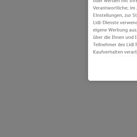
oder werden mit Ihr
Verantwortliche; i
Einstellungen, zur S
Lidl-Dienste verwen
eigene Werbung ausz
über die Ihnen und 
Teilnehmer des Lidl 
Kaufverhalten verar
Lidl-Diensten zur Ve
Werbekampagnen sei
Die Erstellung pers
Diensten angereiche
Nutzung der Lidl-Die
Kundenkonto - z.B. 
Endgeräte und Lidl-
Informationen auf I
Zusammenhang mit de
Erfolgsmessung der 
technischen Sicheru