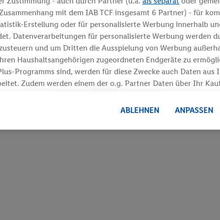
er Zustimmung - auch durch Partner (u.a.
als separat
oder geme
m Zusammenhang mit dem IAB TCF insgesamt
6
Partner) - für kom
tatistik-Erstellung oder für personalisierte Werbung innerhalb u
det. Datenverarbeitungen für personalisierte Werbung werden d
usteuern und um Dritten die Ausspielung von Werbung außerhal
Ihren Haushaltsangehörigen zugeordneten Endgeräte zu ermöglic
Plus-Programms sind, werden für diese Zwecke auch Daten aus Ih
beitet. Zudem werden einem der o.g. Partner Daten über Ihr Kauf
rfügung gestellt, damit dieser als
eigenständig Verantwortlicher
ner Auftraggeber messen kann.
ABLEHNEN
ANPASSEN
onalisierter Werbung basiert auf der Generierung von auch mit D
rten Profilen. Dies umfasst die Zusammenführung von Daten (z.B
nste, Ihr Kaufverhalten in den Lidl-Diensten, Informationen aus
Alter oder Geschlecht - sowie Ihre genauen Standortdaten) auch
Dienste hinweg einschließlich dem Speichern von und/ oder dem 
hren Endgeräten zur Erstellung von Zielgruppen (sogenannten S
m Ausspielen dieser Werbung erfolgen Verarbeitungen auch zu
Werbung, zur Zielgruppenforschung, zur Entwicklung von Ange
ng und Optimierung dieser Werbeausspielungen.