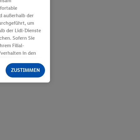
insam
fortable
nd außerhalb der
urchgeführt, um
b der Lidl-Dienste
hen. Sofern Sie
rem Filial-
verhalten in den
den Erfolg von
ZUSTIMMEN
aten von anderen
. über Ihre
 Ihrem
 über verschiedene
Zugriff auf
egmenten). Im
r Leistungs-/
boten sowie zur