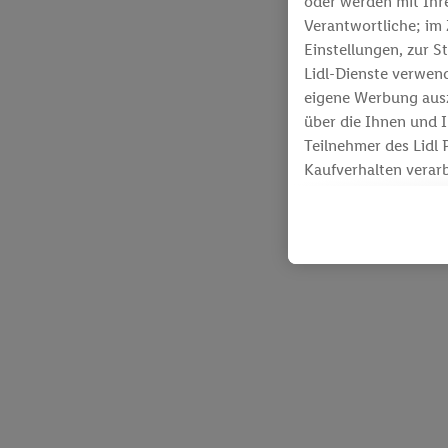
oder werden mit Ihr
Verantwortliche; i
Einstellungen, zur S
Lidl-Dienste verwen
eigene Werbung ausz
über die Ihnen und 
Teilnehmer des Lidl 
Kaufverhalten verar
Lidl-Diensten zur Ve
Werbekampagnen sei
Die Erstellung pers
Diensten angereiche
Nutzung der Lidl-Die
Kundenkonto - z.B. 
Endgeräte und Lidl-
Informationen auf I
Zusammenhang mit de
Erfolgsmessung der 
technischen Sicheru