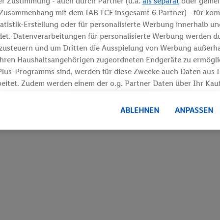
er Zustimmung - auch durch Partner (u.a.
als separat
oder geme
m Zusammenhang mit dem IAB TCF insgesamt
6
Partner) - für kom
tatistik-Erstellung oder für personalisierte Werbung innerhalb u
det. Datenverarbeitungen für personalisierte Werbung werden d
usteuern und um Dritten die Ausspielung von Werbung außerhal
Ihren Haushaltsangehörigen zugeordneten Endgeräte zu ermöglic
Plus-Programms sind, werden für diese Zwecke auch Daten aus Ih
beitet. Zudem werden einem der o.g. Partner Daten über Ihr Kauf
rfügung gestellt, damit dieser als
eigenständig Verantwortlicher
ner Auftraggeber messen kann.
ABLEHNEN
ANPASSEN
onalisierter Werbung basiert auf der Generierung von auch mit D
rten Profilen. Dies umfasst die Zusammenführung von Daten (z.B
nste, Ihr Kaufverhalten in den Lidl-Diensten, Informationen aus
Alter oder Geschlecht - sowie Ihre genauen Standortdaten) auch
Dienste hinweg einschließlich dem Speichern von und/ oder dem 
hren Endgeräten zur Erstellung von Zielgruppen (sogenannten S
m Ausspielen dieser Werbung erfolgen Verarbeitungen auch zu
Werbung, zur Zielgruppenforschung, zur Entwicklung von Ange
ng und Optimierung dieser Werbeausspielungen.